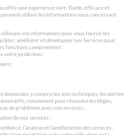
us offrir une expérience sûre, fluide, efficace et
ées peuvent utiliser les informations vous concernant
utilisons vos informations pour vous fournir les
aciliter, améliorer et développer nos Services pour
ces fonctions comprennent :
 votre juridiction ;
ment ;
;
us demandez, y compris les avis techniques, les alertes
inistratifs, notamment pour résoudre les litiges,
n cas de problèmes avec nos services ;
sation de nos services ;
illance, l'analyse et l'amélioration des services ;
ilisation en relation avec votre utilisation ou la