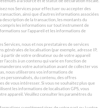
enues à la source et le statut de déclaration fiscale.
lisez nos Services pour effectuer ou accepter des
transaction, ainsi que d'autres informations associées
 la description de la transaction, les montants du
compris les informations sur tout instrument de
formations sur l'appareil et les informations de
les Services, nous et nos prestataires de services
 générales de localisation (par exemple, adresse IP,
) à partir de votre ordinateur ou de votre appareil
r l'accès à un contenu qui varie en fonction de
emanderons votre autorisation avant de collecter vos
as, nous utiliserons vos informations de
ices personnalisés, du contenu, des offres
es de vous intéresser. Si vous ne souhaitez plus que
ilisent les informations de localisation GPS, vous
otre appareil. Veuillez consulter les paramètres du
nformations supplémentaires de votre part ou à votre