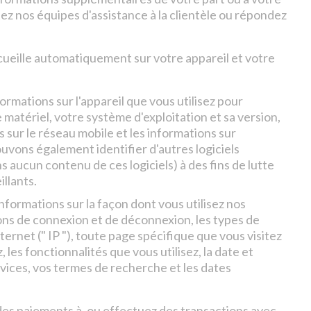
z nos équipes d'assistance à la clientèle ou répondez
ecueille automatiquement sur votre appareil et votre
formations sur l'appareil que vous utilisez pour
atériel, votre système d'exploitation et sa version,
ns sur le réseau mobile et les informations sur
ouvons également identifier d'autres logiciels
s aucun contenu de ces logiciels) à des fins de lutte
illants.
informations sur la façon dont vous utilisez nos
ions de connexion et de déconnexion, les types de
ternet (" IP "), toute page spécifique que vous visitez
les fonctionnalités que vous utilisez, la date et
ervices, vos termes de recherche et les dates
z des paiements à, ou effectuez des transactions avec