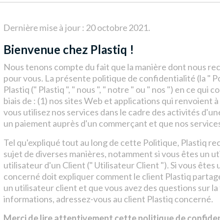
Dernière mise à jour : 20 octobre 2021
.
Bienvenue chez Plastiq !
Nous tenons compte du fait que la manière dont nous recu
pour vous. La présente politique de confidentialité (la " P
Plastiq (" Plastiq ", " nous ", " notre " ou " nos ") en ce q
biais de : (1) nos sites Web et applications qui renvoient à 
vous utilisez nos services dans le cadre des activités d'
un paiement auprès d'un commerçant et que nos services
Tel qu'expliqué tout au long de cette Politique, Plastiq r
sujet de diverses manières, notamment si vous êtes un utili
utilisateur d'un Client (" Utilisateur Client "). Si vous êtes
concerné doit expliquer comment le client Plastiq partage
un utilisateur client et que vous avez des questions sur la
informations, adressez-vous au client Plastiq concerné.
Merci de lire attentivement cette politique de confiden