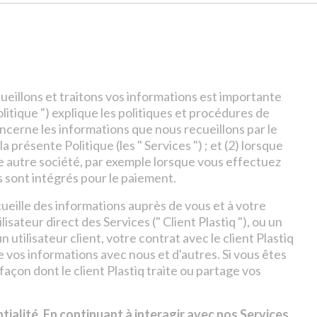
eillons et traitons vos informations est importante
olitique ") explique les politiques et procédures de
ui concerne les informations que nous recueillons par le
la présente Politique (les " Services ") ; et (2) lorsque
une autre société, par exemple lorsque vous effectuez
 sont intégrés pour le paiement.
ecueille des informations auprès de vous et à votre
sateur direct des Services (" Client Plastiq "), ou un
 un utilisateur client, votre contrat avec le client Plastiq
 vos informations avec nous et d'autres. Si vous êtes
 façon dont le client Plastiq traite ou partage vos
tialité. En continuant à interagir avec nos Services,