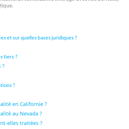
itique
.
es et sur quelles bases juridiques ?
 tiers ?
s
?
tions ?
lité en Californie ?
alité au Nevada ?
t-elles traitées ?