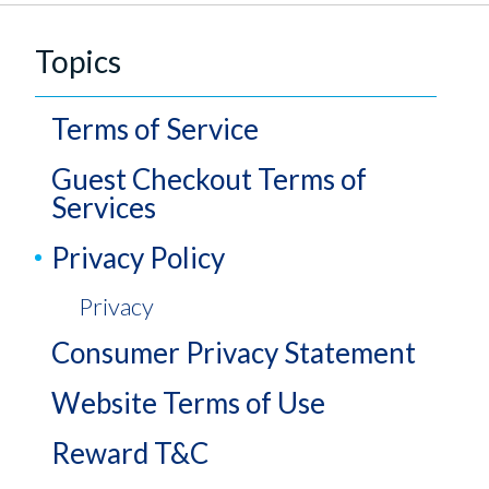
Topics
Terms of Service
Guest Checkout Terms of
Services
Introduction
Plastiq Account
Privacy Policy
Guest Checkout Terms of Services
Plastiq Pay
Privacy
Plastiq Accept
Consumer Privacy Statement
Account Activities
Other General Terms
Website Terms of Use
Consumer Privacy
Reward T&C
Website Terms of Use